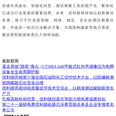
加速向高效化、智能化转型，测试测量工具的国产化、数智化
已成为行业发展的重要趋势。未来，优利德将持续以创新驱动
发展，致力于打造更智能、精准、稳定、安全的测试测量仪
表，并提供一站式行业解决方案，为我国构建新型电力系统、
建设新型能源体系注入强劲动能。
最新新闻
直击局放“隐形”痛点 | UT568A-640平板式红外声成像仪为电网
设备全生命周期护航
优利德亮相第十届全国石油和化工仪控技术大会，以防爆检测
矩阵赋能石化安全运维
优利德亮相供电质量提升技术交流会，以精准测试赋能新质生
产力
扎根高校科创培育，优利德仪器共享助力研电赛成果转化
第二十一届研电赛优利德命题总决赛晋级名单及企业专项奖名
单公示