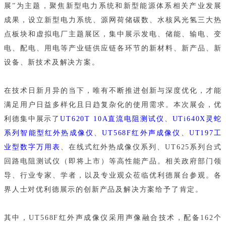
展”为主题，聚焦新型电力系统和新型能源体系相关产业发展
成果，设立新型电力系统、源网荷储碳数、水核风光氢三大热
点板块和虚拟电厂主题展区，集中展示发电、储能、输电、变
电、配电、用电等产业链供应链各环节的新材料、新产品、新
设备、新技术及解决方案。
在技术日新月异的当下，唯有不断推进创新与深度优化，才能
满足用户日益多样化且日趋复杂化的使用需求。本次展会，优
利德集中展示了
UT620T 10A直流电阻测试仪
、
UTi640X灵蛇
系列智能型红外热成像仪
、
UT568F红外声成像仪
、
UT197工
业型数字万用表
、在线式红外热成像仪系列、UT625系列台式
回路电阻测试仪（即将上市）等高性能产品。
相关政府部门领
导、行业专家、学者，以及专业观众莅临优利德展台参观。各
界人士对优利德展示的创新产品及解决方案给予了肯定。
其中，UT568F红外声成像仪采用声像融合技术，配备162个