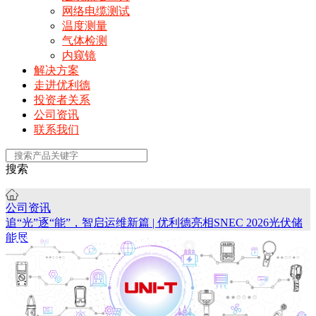
网络电缆测试
温度测量
气体检测
内窥镜
解决方案
走进优利德
投资者关系
公司资讯
联系我们
搜索
公司资讯
追“光”逐“能”，智启运维新篇 | 优利德亮相SNEC 2026光伏储
能展